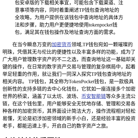
包安卓版的下载相关事宜，可能包含下载渠道、注
意事项等内容，同时着重阐述TP钱包查询地址的
全攻略，为用户提供在该钱包中查询地址的具体方
法和步骤，助力用户更便捷地使用tokenpocket钱
包，满足其在钱包操作及地址查询方面的需求。
在当今瞬息万变的
加密货币
领域,TP钱包宛如一颗璀璨的
明珠，凭借其无与伦比的便捷性以及丰富多样的功能，成为了
广大用户管理数字资产的不二之选，而查询地址这一基础却关
键的操作，在日常的数字资产交易与管理的复杂棋局中，起着
举足轻重的作用，就让我们一同深入探究TP钱包查询地址的
相关内容。 TP钱包，其全称为TokenPocket钱包，是一款极具
创新性的支持多链的去中心化钱包，它犹如一座连接多个加密
世界的桥梁，涵盖了以太坊、波场、
币安智能链
等众多主流公
链，在这个钱包里，用户能够安全无忧地存储、管理和交易各
种各样的加密货币，其界面设计简洁大方，操作流程相对轻松
易懂，无论是初涉加密领域的新手小白，还是经验丰富的投资
老手，都能迅速上手，开启自己的数字资产之旅。